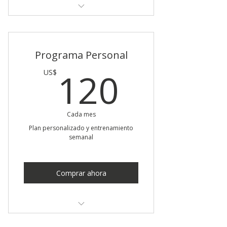
5 sesiones
Acceso libre al estudio
Programa Personal
Recursos en línea
120US
120
US$
Cada mes
Plan personalizado y entrenamiento
semanal
Comprar ahora
8 sesiones personales