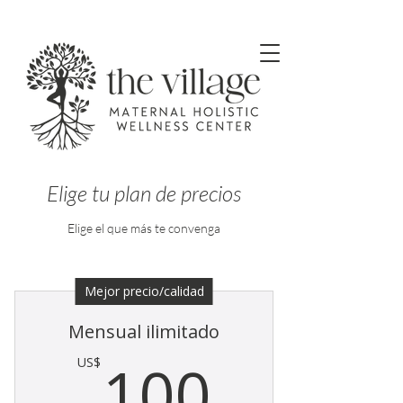
Elige tu plan de precios
Elige el que más te convenga
Mejor precio/calidad
Mensual ilimitado
100US
100
US$