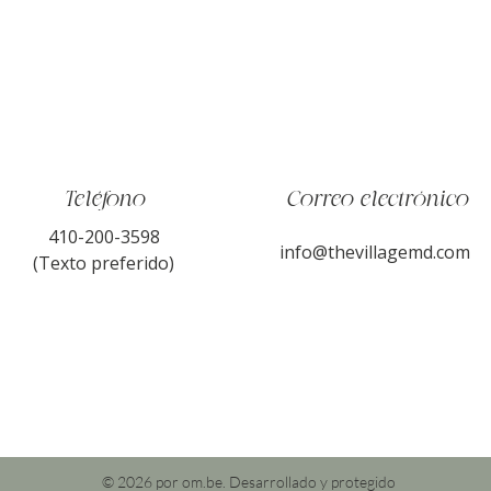
Teléfono
Correo electrónico
410-200-3598
info@thevillagemd.com
(Texto preferido)
© 2026 por om.be. Desarrollado y protegido