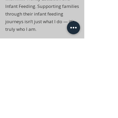
Infant Feeding. Supporting families
through their infant feeding
journeys isn’t just what I do — it’s
truly who I am.
When I’m not supporting families,
you can find me spending time
with family and friends, traveling,
crafting, planning events, or
constantly sending my husband
home renovation ideas! We are the
proud parents of two energetic
boys who definitely keeps us on
our toes — boy moms, you already
know!